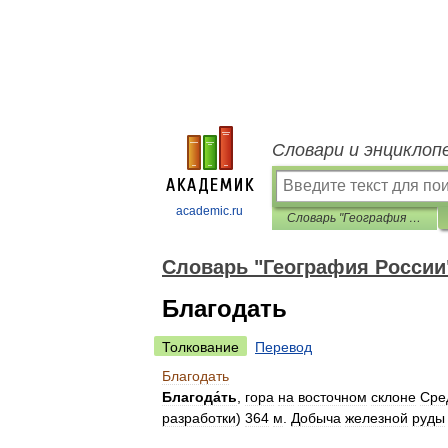
Словари и энциклоп
academic.ru
Словарь "География России"
Словарь "География России
Благодать
Толкование
Перевод
Благодать
Благода́ть
,
гора
на
восточном
склоне
Сре
разработки
)
364
м
.
Добыча
железной
руды