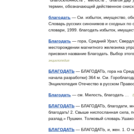
“благосклонность”, “милость”, “благой дар”
термин, обозначающий действенное снис
благодать
— См. избыток, имущество, обил
Словарь русских синонимов и сходных по с
словари, 1999. благодать избыток, имуще
Благодать
— гора, Средний Урал; Свердлов
месторождении магнитного железняка упра
присвоил название Благодать. Выбор это
энциклопедия
БЛАГОДАТЬ
— БЛАГОДАТЬ, гора на Средне
начала разработки) 364 м. См. Гороблаго
Энциклопедия Отечество в русском Прав
Благодать
— см. Милость, благодать …
БЛАГОДАТЬ
— БЛАГОДАТЬ, благодати, мн. Н
благодать! 2. Свыше ниспосланная сила, по
разлад.» Пушкин. Толковый словарь Ушак
БЛАГОДАТЬ
— БЛАГОДАТЬ, и, жен. 1. О чё