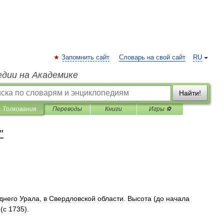
Запомнить сайт
Словарь на свой сайт
RU
едии на Академике
Найти!
Толкования
Переводы
Книги
Игры ⚽
"
днего
Урала
,
в
Свердловской
области
.
Высота
(
до
начала
(
с
1735
).