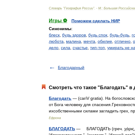
Словарь
"
География
России
". -
М
.
:
Большая
Российска
Игры ⚽
Поможем сделать НИР
Синонимы
:
блеск
,
будь здоров
,
будь спок
,
будь-будь
,
г
любота
,
малина
,
мечта
,
обилие
,
отлично
,
о
дело
,
сила
,
счастье
,
тип-топ
,
умирать не н
Благодарный
Смотреть что такое "Благодать" в 
Благодать
— (cariV gratia). На богослов
от Бога человеку для спасения.Греховност
ихсобственными силами загладить грех, 
Ефрона
БЛАГОДАТЬ
— БЛАГОДАТЬ (греч. χάρις, χ