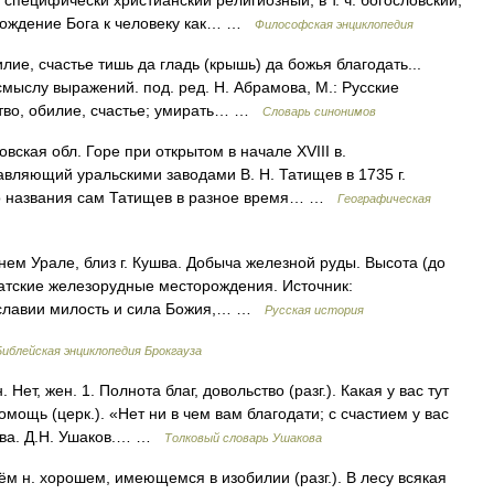
) специфически христианский религиозный, в т. ч. богословский,
хождение Бога к человеку как… …
Философская энциклопедия
ие, счастье тишь да гладь (крышь) да божья благодать...
мыслу выражений. под. ред. Н. Абрамова, М.: Русские
ство, обилие, счастье; умирать… …
Словарь синонимов
ская обл. Горе при открытом в начале XVIII в.
вляющий уральскими заводами В. Н. Татищев в 1735 г.
го названия сам Татищев в разное время… …
Географическая
м Урале, близ г. Кушва. Добыча железной руды. Высота (до
датские железорудные месторождения. Источник:
ославии милость и сила Божия,… …
Русская история
Библейская энциклопедия Брокгауза
ет, жен. 1. Полнота благ, довольство (разг.). Какая у вас тут
мощь (церк.). «Нет ни в чем вам благодати; с счастием у вас
ова. Д.Н. Ушаков.… …
Толковый словарь Ушакова
м н. хорошем, имеющемся в изобилии (разг.). В лесу всякая