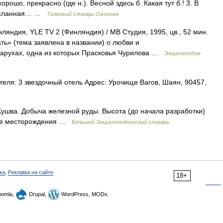
 хорошо, прекрасно (где н.). Весной здесь б. Какая тут б.! 3. В
спосланная… …
Толковый словарь Ожегова
ндия, YLE TV 2 (Финляндия) / МВ Студия, 1995, цв., 52 мин.
ь» (тема заявлена в названии) о любви и
старухах, одна из которых Прасковья Чурилова …
Энциклопедия
еля: 3 звездочный отель Адрес: Урочище Вагов, Шаян, 90457,
 Кушва. Добыча железной руды. Высота (до начала разработки)
ные месторождения …
Большой Энциклопедический словарь
ка
,
Реклама на сайте
18+
omla,
Drupal,
WordPress, MODx.