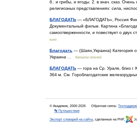
б.: и грибы, и ягоды. 2. в знач. сказ. Очень
религиозных представлениях: сила, ни
БЛАГОДАТЬ
— «БЛАГОДАТЬ», Россия Финля
Документальный фильм. Картина «Благодат
самоотверженности, и повествует о двух 
кино
Благодать
— (Шаян,Украина) Категория от
Украина …
Каталог отелей
БЛАГОДАТЬ
— гора на Ср. Урале, близ г.
364 м. См. Гороблагодатские железоруд
© Академик, 2000-2026
Обратная связь:
Техподдерж
👣 Путешествия
Экспорт словарей на сайты
, сделанные на PHP,
Jo