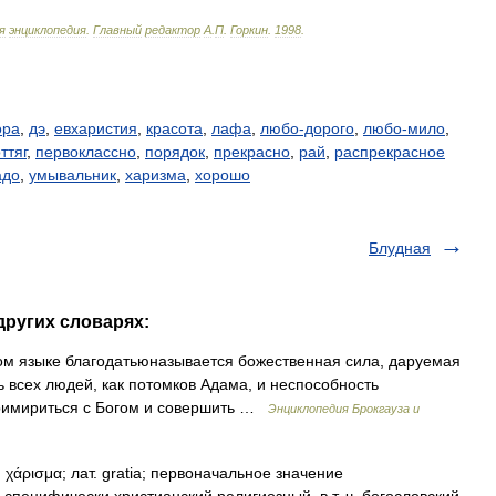
я
энциклопедия
.
Главный
редактор
А
.
П
.
Горкин
.
1998
.
ора
,
дэ
,
евхаристия
,
красота
,
лафа
,
любо-дорого
,
любо-мило
,
ттяг
,
первоклассно
,
порядок
,
прекрасно
,
рай
,
распрекрасное
адо
,
умывальник
,
харизма
,
хорошо
Блудная
других словарях:
ском языке благодатьюназывается божественная сила, даруемая
ь всех людей, как потомков Адама, и неспособность
примириться с Богом и совершить …
Энциклопедия Брокгауза и
άρισμα; лат. gratia; первоначальное значение